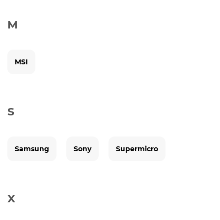
M
MSI
S
Samsung
Sony
Supermicro
X