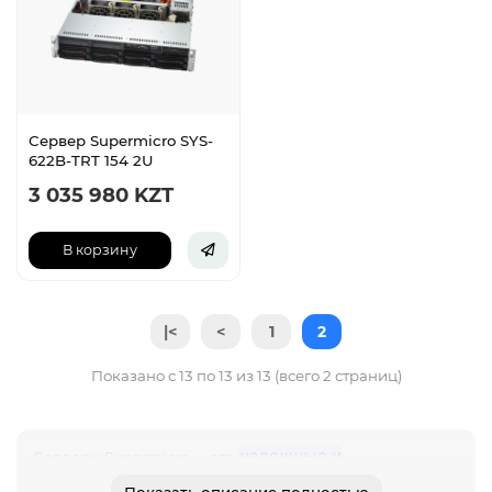
Cервер Supermicro SYS-
622B-TRT 154 2U
3 035 980 KZT
В корзину
|<
<
1
2
Показано с 13 по 13 из 13 (всего 2 страниц)
надежные и
Серверы Supermicro — это
производительные серверные платформы для