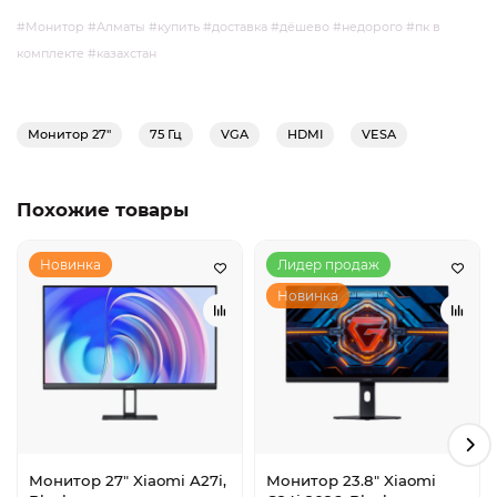
#Монитор #Алматы #купить #доставка #дёшево #недорого #пк в
комплекте #казахстан
Монитор 27"
75 Гц
VGA
HDMI
VESA
Похожие товары
Новинка
Лидер продаж
Новинка
Монитор 27" Xiaomi A27i,
Монитор 23.8" Xiaomi