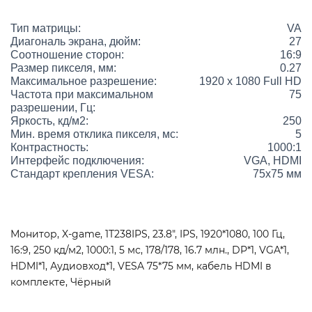
Тип матрицы:
VA
Диагональ экрана, дюйм:
27
Соотношение сторон:
16:9
Размер пикселя, мм:
0.27
Максимальное разрешение:
1920 x 1080 Full HD
Частота при максимальном
75
разрешении, Гц:
Яркость, кд/м2:
250
Мин. время отклика пикселя, мс:
5
Контрастность:
1000:1
Интерфейс подключения:
VGA, HDMI
Стандарт крепления VESA:
75x75 мм
Монитор, X-game, 1T238IPS, 23.8", IPS, 1920*1080, 100 Гц,
16:9, 250 кд/м2, 1000:1, 5 мс, 178/178, 16.7 млн., DP*1, VGA*1,
HDMI*1, Аудиовход*1, VESA 75*75 мм, кабель HDMI в
комплекте, Чёрный