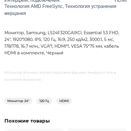
Интерфейс подключения:
HDMI
Технология AMD FreeSync, Технология устранения
мерцания
Монитор, Samsung, LS24F320GAIXCI, Essential S3 FHD,
24", 1920*1080, IPS, 120 Гц, 16:9, 250 кд/м2, 3000:1, 5 мс,
178/178, 16.7 млн., VGA*1, HDMI*1, VESA 75*75 мм, кабель
HDMI в комплекте, Чёрный
#Монитор #Алматы #купить #доставка #дёшево #недорого #пк в
комплекте #казахстан
Монитор 24"
120 Гц
HDMI
Похожие товары