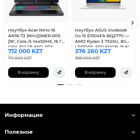
Ноутбук Acer Nitro 16
Ноутбук ASUS Vivobook
AN16-73 (NH.QSNER.001)
Go 15 E1504FA-BQ2770 —
[16", Core i5-14450HX, 16 ГБ
AMD Ryzen 3 7320U, 8GB
ОЗУ, 512 ГБ SSD, RTX
LPDDR5, SSD 512GB, 15.6"
712 000 KZT
376 260 KZT
4050, Windows 11 Pro]
FHD
711 000 KZT
399 000 KZT
В корзину
В корзину
Информация
Полезное